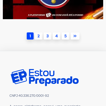
1
2
3
4
5
CNPJ 40.336.270/0001-92