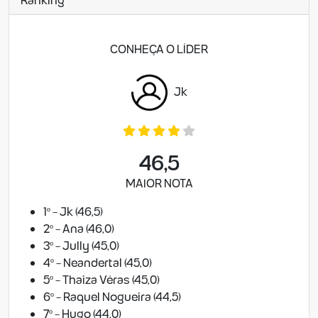
CONHEÇA O LÍDER
Jk
46,5
MAIOR NOTA
1º - Jk (46,5)
2º - Ana (46,0)
3º - Jully (45,0)
4º - Neandertal (45,0)
5º - Thaiza Véras (45,0)
6º - Raquel Nogueira (44,5)
7º - Hugo (44,0)